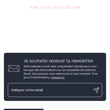
VOIR TOUTE LA COLLECTION
Je souhaite recevoir la newsletter
Votre adresse e-mail sera uniquement utilisée pour vous
envoyer des informations sur les actualités des éditions
Stock. Vous pouvez vous désinscrire à tout moment. Pour
plus d’informations,
cliquez ici
.
Indiquez votre email