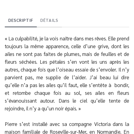
DESCRIPTIF
DÉTAILS
« La culpabilité
, je la vois naître dans mes rê
ves. Elle prend
toujours la mê
me apparence, celle d’une grive, dont les
ailes ne sont pas faites de plumes, mais de feuilles et de
fleurs sé
ché
es. Les pé
tales s’en vont les uns aprè
s les
autres, chaque fois que l’oiseau essaie de s’envoler. Il n’y
parvient pas, me supplie de l’aider. J’ai beau lui dire
qu’elle n’a pas les ailes qu’il faut, elle s’entê
te à
bondir,
et retombe chaque fois au sol, ses ailes en fleurs
s’é
vanouissant autour. Dans le ciel qu’elle tente de
rejoindre, il n’y a qu’un noir é
pais. »
Pierre s’est installé avec sa compagne Victoria dans la
maison familiale de Roseville-sur-Mer, en Normandie. En