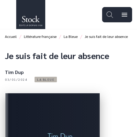
MENU
RECHERCHE
CONTENU
menu
PIED DE PAGE
/
/
/
Accueil
Littérature française
La Bleue
Je suis fait de leur absence
Je suis fait de leur absence
Tim Dup
03/01/2024
LA BLEUE