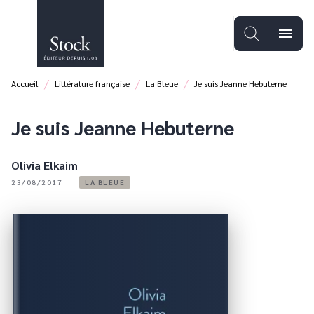
MENU
RECHERCHE
CONTENU
menu
PIED DE PAGE
/
/
/
Accueil
Littérature française
La Bleue
Je suis Jeanne Hebuterne
Je suis Jeanne Hebuterne
Olivia Elkaim
23/08/2017
LA BLEUE