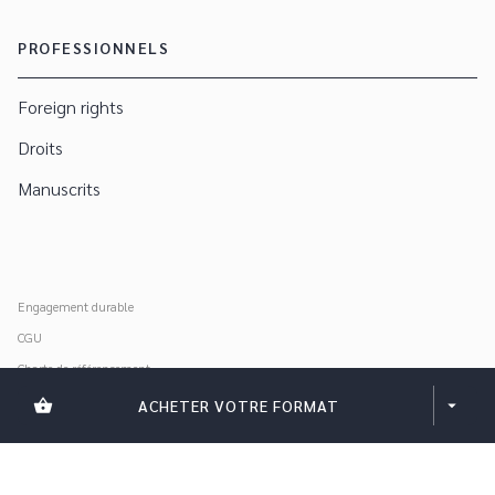
PROFESSIONNELS
Foreign rights
Droits
Manuscrits
Engagement durable
CGU
Charte de référencement
Données personnelles
shopping_basket
ACHETER VOTRE FORMAT
arrow_drop_down
Mentions légales
Paramétrer vos cookies