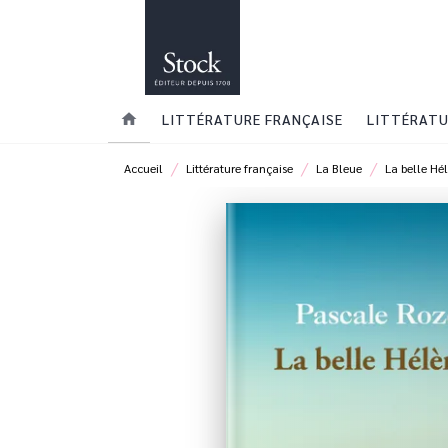
MENU
RECHERCHE
CONTENU
home
LITTÉRATURE FRANÇAISE
LITTÉRATU
/
/
/
Accueil
Littérature française
La Bleue
La belle Hé