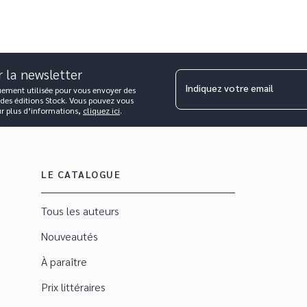
r la newsletter
Indiquez votre email
uement utilisée pour vous envoyer des
 des éditions Stock. Vous pouvez vous
ur plus d’informations,
cliquez ici
.
LE CATALOGUE
Tous les auteurs
Nouveautés
À paraître
Prix littéraires