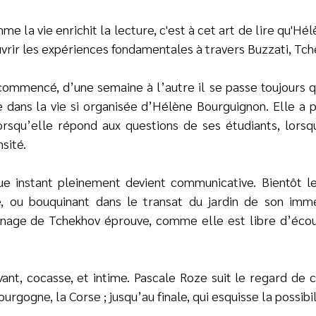
mme la vie enrichit la lecture, c'est à cet art de lire qu'
vrir les expériences fondamentales à travers Buzzati, Tch
commencé, d’une semaine à l’autre il se passe toujours 
e dans la vie si organisée d’Hélène Bourguignon. Elle a 
 Lorsqu’elle répond aux questions de ses étudiants, lorsq
sité.
ue instant pleinement devient communicative. Bientôt l
, ou bouquinant dans le transat du jardin de son immeu
nage de Tchekhov éprouve, comme elle est libre d’écou
nt, cocasse, et intime. Pascale Roze suit le regard de 
Bourgogne, la Corse ; jusqu’au finale, qui esquisse la possib