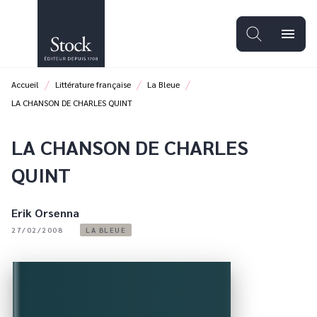
MENU
RECHERCHE
CONTENU
menu
PIED DE PAGE
/
/
/
Accueil
Littérature française
La Bleue
LA CHANSON DE CHARLES QUINT
LA CHANSON DE CHARLES
QUINT
Erik Orsenna
27/02/2008
LA BLEUE