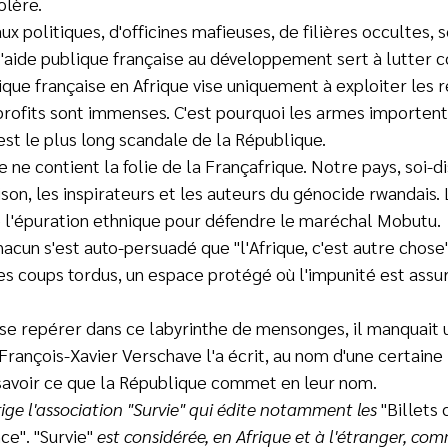
olère.
ux politiques, d'officines mafieuses, de filières occultes, 
 l'aide publique française au développement sert à lutter c
tique française en Afrique vise uniquement à exploiter les 
rofits sont immenses. C'est pourquoi les armes importent p
est le plus long scandale de la République.
e ne contient la folie de la Françafrique. Notre pays, soi-d
son, les inspirateurs et les auteurs du génocide rwandais. 
de l'épuration ethnique pour défendre le maréchal Mobutu.
hacun s'est auto-persuadé que "l'Afrique, c'est autre chose"
s coups tordus, un espace protégé où l'impunité est assur
se repérer dans ce labyrinthe de mensonges, il manquait un
rançois-Xavier Verschave l'a écrit, au nom d'une certaine 
 savoir ce que la République commet en leur nom.
ige l'association "Survie" qui édite notamment les
"Billets 
nce". "Survie"
est considérée, en Afrique et à l'étranger, c