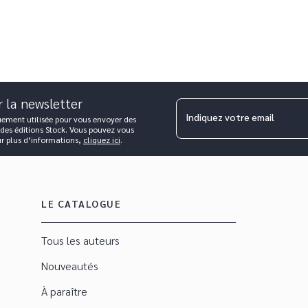
r la newsletter
Indiquez votre email
uement utilisée pour vous envoyer des
 des éditions Stock. Vous pouvez vous
ur plus d’informations,
cliquez ici
.
LE CATALOGUE
Tous les auteurs
Nouveautés
À paraître