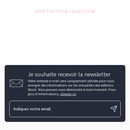
VOIR TOUTE LA COLLECTION
Je souhaite recevoir la newsletter
Votre adresse e-mail sera uniquement utilisée pour vous
envoyer des informations sur les actualités des éditions
Stock. Vous pouvez vous désinscrire à tout moment. Pour
plus d’informations,
cliquez ici
.
Indiquez votre email