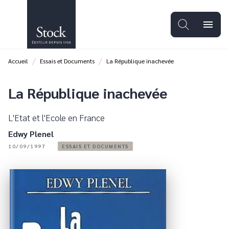
MENU
RECHERCHE
CONTENU
menu
PIED DE PAGE
/
/
Accueil
Essais et Documents
La République inachevée
La République inachevée
L'Etat et l'Ecole en France
Edwy Plenel
10/09/1997
ESSAIS ET DOCUMENTS