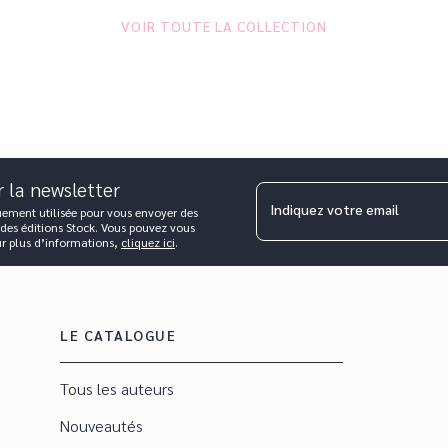
VOIR TOUTE LA COLLECTION
r la newsletter
Indiquez votre email
uement utilisée pour vous envoyer des
 des éditions Stock. Vous pouvez vous
ur plus d’informations,
cliquez ici
.
LE CATALOGUE
Tous les auteurs
Nouveautés