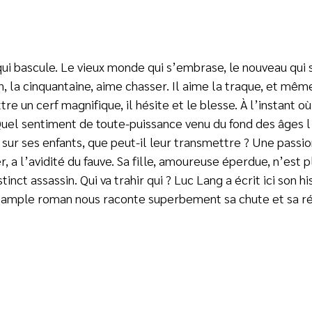
qui bascule. Le vieux monde qui s’embrase, le nouveau qui 
n, la cinquantaine, aime chasser. Il aime la traque, et même
re un cerf magnifique, il hésite et le blesse. À l’instant où i
 Quel sentiment de toute-puissance venu du fond des âges l
ur ses enfants, que peut-il leur transmettre ? Une passion
r, a l’avidité du fauve. Sa fille, amoureuse éperdue, n’est
inct assassin. Qui va trahir qui ? Luc Lang a écrit ici son hi
et ample roman nous raconte superbement sa chute et sa r