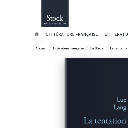
MENU
RECHERCHE
CONTENU
home
LITTÉRATURE FRANÇAISE
LITTÉRATU
/
/
/
Accueil
Littérature française
La Bleue
La tentatio