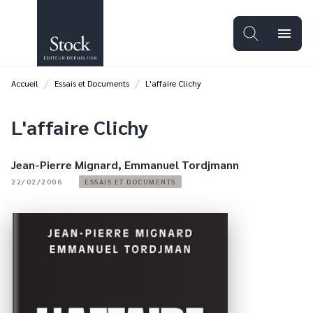
MENU
RECHERCHE
CONTENU
menu
PIED DE PAGE
/
/
Accueil
Essais et Documents
L'affaire Clichy
L'affaire Clichy
Jean-Pierre Mignard
,
Emmanuel Tordjmann
22/02/2006
ESSAIS ET DOCUMENTS