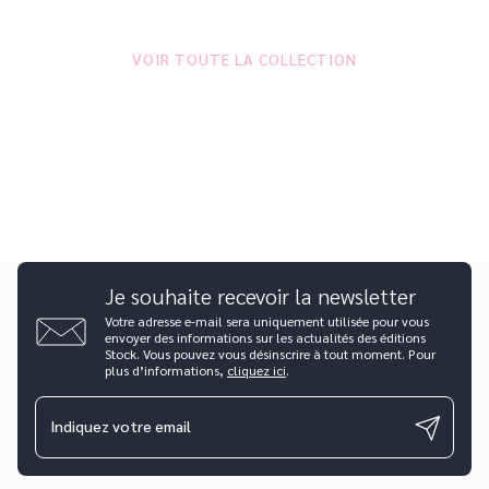
VOIR TOUTE LA COLLECTION
Je souhaite recevoir la newsletter
Votre adresse e-mail sera uniquement utilisée pour vous
envoyer des informations sur les actualités des éditions
Stock. Vous pouvez vous désinscrire à tout moment. Pour
plus d’informations,
cliquez ici
.
Indiquez votre email