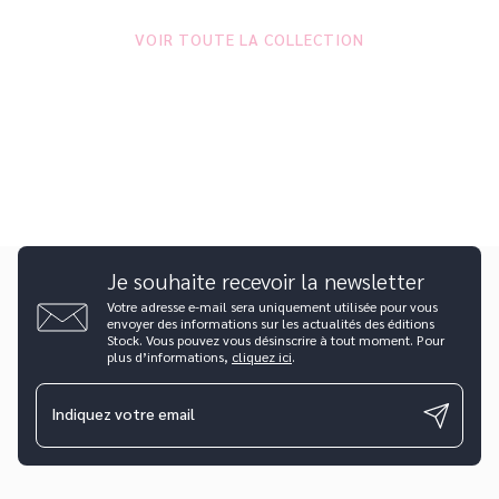
VOIR TOUTE LA COLLECTION
Je souhaite recevoir la newsletter
Votre adresse e-mail sera uniquement utilisée pour vous
envoyer des informations sur les actualités des éditions
Stock. Vous pouvez vous désinscrire à tout moment. Pour
plus d’informations,
cliquez ici
.
Indiquez votre email