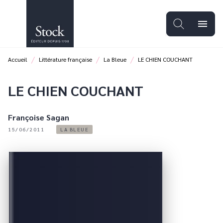
MENU
RECHERCHE
CONTENU
menu
PIED DE PAGE
/
/
/
Accueil
Littérature française
La Bleue
LE CHIEN COUCHANT
LE CHIEN COUCHANT
Françoise Sagan
15/06/2011
LA BLEUE