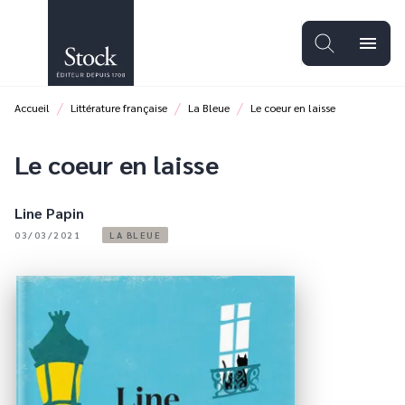
MENU
RECHERCHE
CONTENU
menu
PIED DE PAGE
/
/
/
Accueil
Littérature française
La Bleue
Le coeur en laisse
Le coeur en laisse
Line Papin
03/03/2021
LA BLEUE