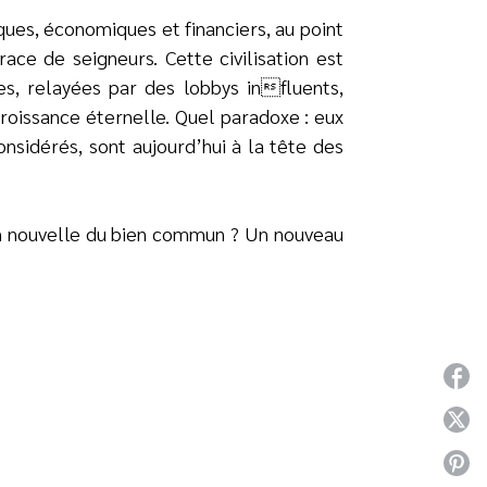
iques, économiques et financiers, au point
race de seigneurs. Cette civilisation est
s, relayées par des lobbys influents,
roissance éternelle. Quel paradoxe : eux
onsidérés, sont aujourd’hui à la tête des
on nouvelle du bien commun ? Un nouveau
P
P
P