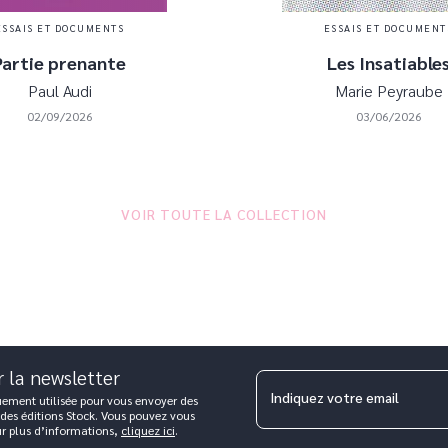
ESSAIS ET DOCUMENTS
ESSAIS ET DOCUMENT
Partie prenante
Les Insatiable
Paul Audi
Marie Peyraube
02/09/2026
03/06/2026
VOIR TOUTE LA COLLECTION
r la newsletter
Indiquez votre email
uement utilisée pour vous envoyer des
 des éditions Stock. Vous pouvez vous
ur plus d’informations,
cliquez ici
.