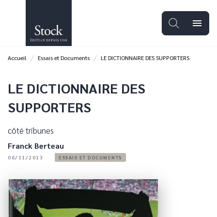
MENU
RECHERCHE
CONTENU
menu
PIED DE PAGE
/
/
Accueil
Essais et Documents
LE DICTIONNAIRE DES SUPPORTERS
LE DICTIONNAIRE DES
SUPPORTERS
côté tribunes
Franck Berteau
06/11/2013
ESSAIS ET DOCUMENTS