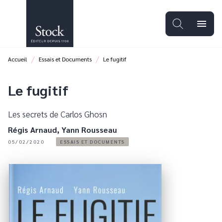
MENU
RECHERCHE
CONTENU
menu
PIED DE PAGE
/
/
Accueil
Essais et Documents
Le fugitif
Le fugitif
Les secrets de Carlos Ghosn
Régis Arnaud
,
Yann Rousseau
05/02/2020
ESSAIS ET DOCUMENTS