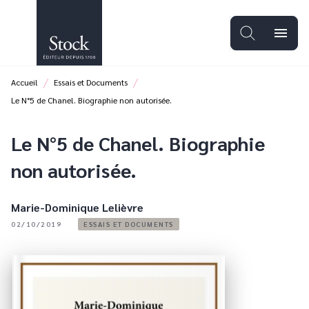
MENU
RECHERCHE
CONTENU
menu
PIED DE PAGE
/
/
Accueil
Essais et Documents
Le N°5 de Chanel. Biographie non autorisée.
Le N°5 de Chanel. Biographie
non autorisée.
Marie-Dominique Lelièvre
02/10/2019
ESSAIS ET DOCUMENTS