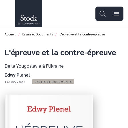
MENU
RECHERCHE
CONTENU
menu
PIED DE PAGE
/
/
Accueil
Essais et Documents
L'épreuve et la contre-épreuve
L'épreuve et la contre-épreuve
De la Yougoslavie à l'Ukraine
Edwy Plenel
14/09/2022
ESSAIS ET DOCUMENTS