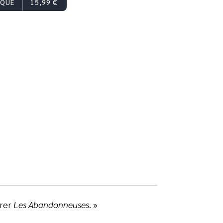
IQUE
15,99 €
orer
Les Abandonneuses
. »