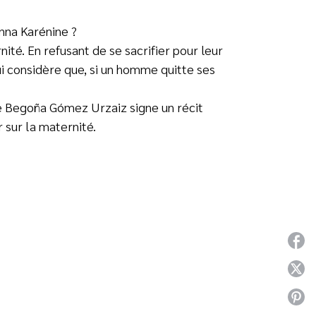
nna Karénine ?
ité. En refusant de se sacrifier pour leur
ui considère que, si un homme quitte ses
le Begoña Gómez Urzaiz signe un récit
 sur la maternité.
P
P
P