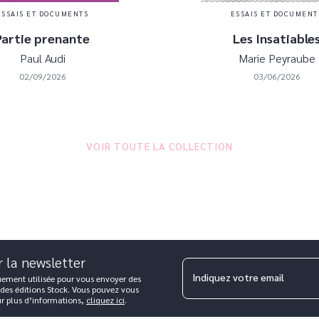
ESSAIS ET DOCUMENTS
ESSAIS ET DOCUMENT
Partie prenante
Les Insatiable
Paul Audi
Marie Peyraube
02/09/2026
03/06/2026
VOIR TOUTE LA COLLECTION
r la newsletter
Indiquez votre email
uement utilisée pour vous envoyer des
 des éditions Stock. Vous pouvez vous
ur plus d’informations,
cliquez ici
.