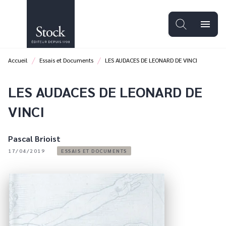
MENU
RECHERCHE
CONTENU
menu
PIED DE PAGE
/
/
Accueil
Essais et Documents
LES AUDACES DE LEONARD DE VINCI
LES AUDACES DE LEONARD DE
VINCI
Pascal Brioist
17/04/2019
ESSAIS ET DOCUMENTS