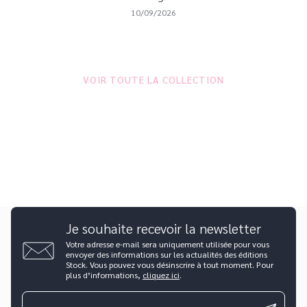
10/09/2026
VOIR TOUTE LA COLLECTION
Je souhaite recevoir la newsletter
Votre adresse e-mail sera uniquement utilisée pour vous
envoyer des informations sur les actualités des éditions
Stock. Vous pouvez vous désinscrire à tout moment. Pour
plus d’informations,
cliquez ici
.