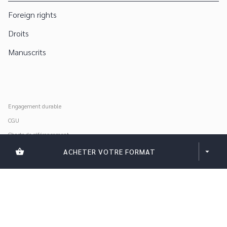
Foreign rights
Droits
Manuscrits
Engagement durable
CGU
Charte de référencement
Données personnelles
shopping_basket
ACHETER VOTRE FORMAT
arrow_drop_down
Mentions légales
Paramétrer vos cookies