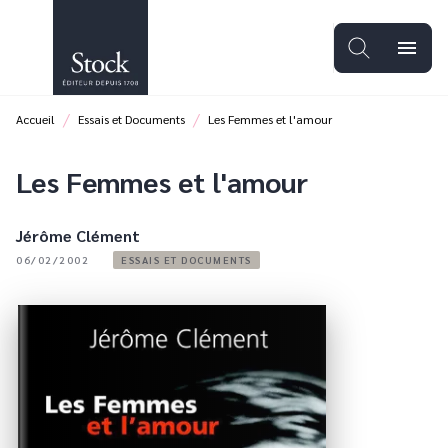
MENU
RECHERCHE
CONTENU
menu
PIED DE PAGE
/
/
Accueil
Essais et Documents
Les Femmes et l'amour
Les Femmes et l'amour
Jérôme Clément
06/02/2002
ESSAIS ET DOCUMENTS