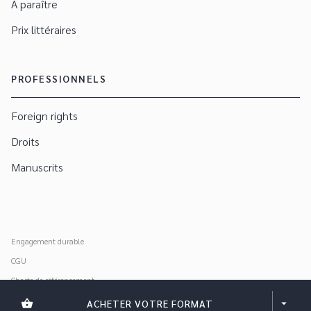
À paraître
Prix littéraires
PROFESSIONNELS
Foreign rights
Droits
Manuscrits
Engagement durable
CGU
Charte de référencement
Données personnelles
shopping_basket
ACHETER VOTRE FORMAT
arrow_drop_down