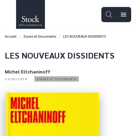
MENU
RECHERCHE
CONTENU
menu
PIED DE PAGE
/
/
Accueil
Essais et Documents
LES NOUVEAUX DISSIDENTS
LES NOUVEAUX DISSIDENTS
Michel Eltchaninoff
23/03/2016
ESSAIS ET DOCUMENTS