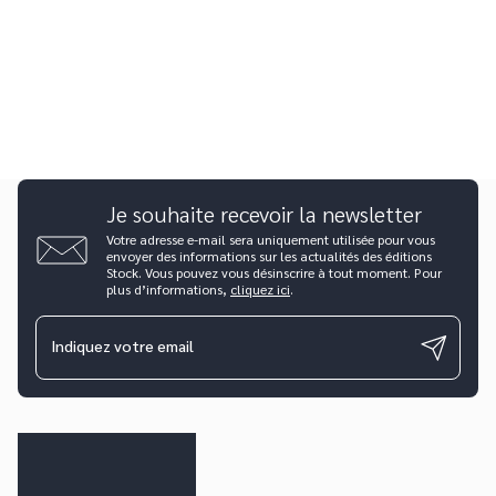
Je souhaite recevoir la newsletter
Votre adresse e-mail sera uniquement utilisée pour vous
envoyer des informations sur les actualités des éditions
Stock. Vous pouvez vous désinscrire à tout moment. Pour
plus d’informations,
cliquez ici
.
Indiquez votre email