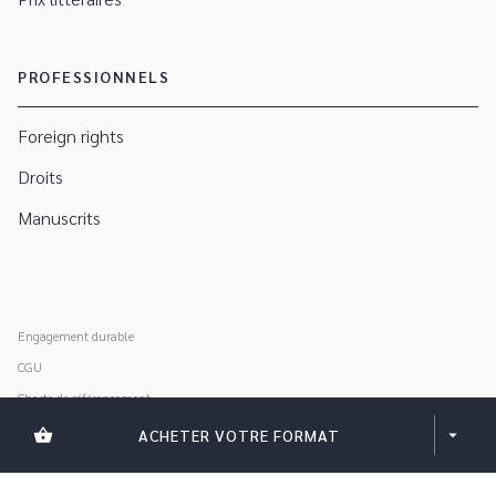
PROFESSIONNELS
Foreign rights
Droits
Manuscrits
Engagement durable
CGU
Charte de référencement
Données personnelles
shopping_basket
ACHETER VOTRE FORMAT
arrow_drop_down
Mentions légales
Paramétrer vos cookies