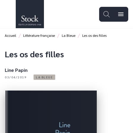
MENU
RECHERCHE
CONTENU
menu
PIED DE PAGE
/
/
/
Accueil
Littérature française
La Bleue
Les os des filles
Les os des filles
Line Papin
03/04/2019
LA BLEUE