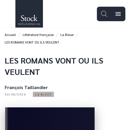
MENU
RECHERCHE
CONTENU
menu
PIED DE PAGE
/
/
/
Accueil
Littérature française
La Bleue
LES ROMANS VONT OU ILS VEULENT
LES ROMANS VONT OU ILS
VEULENT
François Taillandier
02/06/2010
LA BLEUE