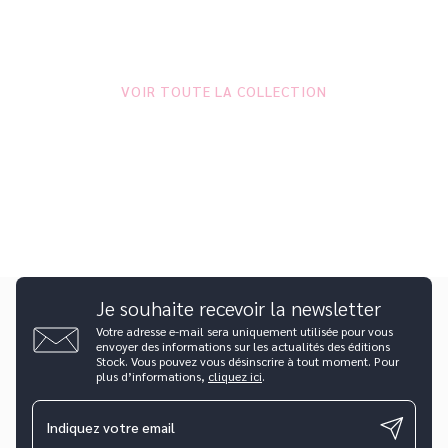
VOIR TOUTE LA COLLECTION
Je souhaite recevoir la newsletter
Votre adresse e-mail sera uniquement utilisée pour vous
envoyer des informations sur les actualités des éditions
Stock. Vous pouvez vous désinscrire à tout moment. Pour
plus d’informations,
cliquez ici
.
Indiquez votre email