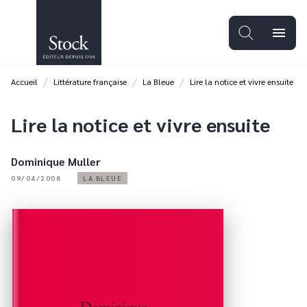
MENU
RECHERCHE
CONTENU
menu
PIED DE PAGE
/
/
/
Accueil
Littérature française
La Bleue
Lire la notice et vivre ensuite
Lire la notice et vivre ensuite
Dominique Muller
09/04/2008
LA BLEUE