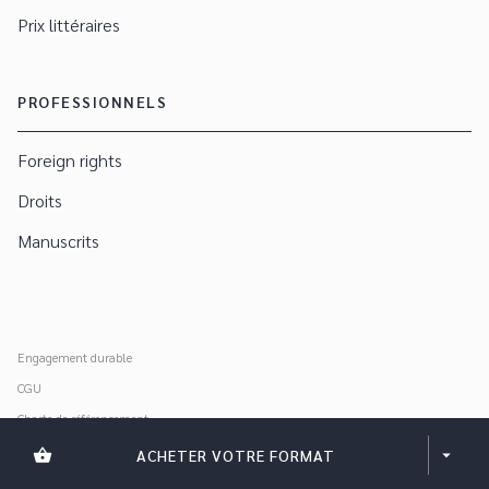
Prix littéraires
PROFESSIONNELS
Foreign rights
Droits
Manuscrits
Engagement durable
CGU
Charte de référencement
Données personnelles
shopping_basket
ACHETER VOTRE FORMAT
arrow_drop_down
Mentions légales