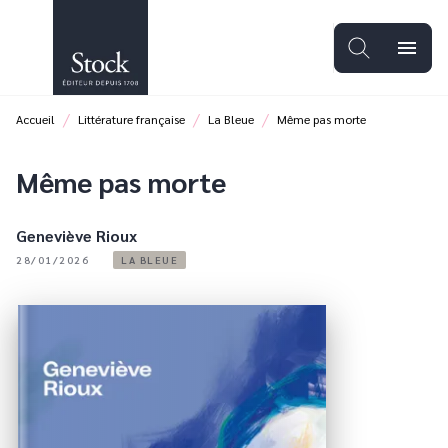
MENU
RECHERCHE
CONTENU
menu
PIED DE PAGE
/
/
/
Accueil
Littérature française
La Bleue
Même pas morte
Même pas morte
Geneviève Rioux
28/01/2026
LA BLEUE