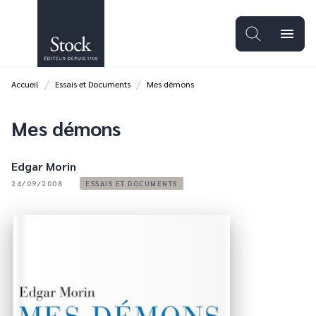
MENU
RECHERCHE
CONTENU
menu
PIED DE PAGE
/
/
Accueil
Essais et Documents
Mes démons
Mes démons
Edgar Morin
24/09/2008
ESSAIS ET DOCUMENTS