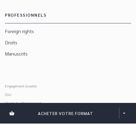
PROFESSIONNELS
Foreign rights
Droits
Manuscrits
Engagement durable
CGU
Charte de référencement
Données personnelles
shopping_basket
ACHETER VOTRE FORMAT
arrow_drop_down
Mentions légales
Paramétrer vos cookies