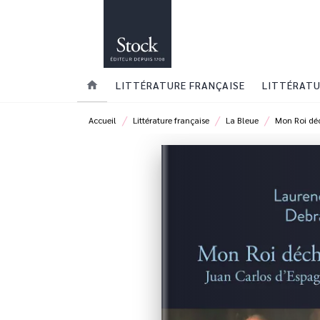
MENU
RECHERCHE
CONTENU
home
LITTÉRATURE FRANÇAISE
LITTÉRATU
/
/
/
Accueil
Littérature française
La Bleue
Mon Roi dé