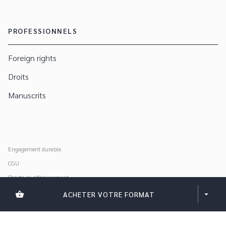
PROFESSIONNELS
Foreign rights
Droits
Manuscrits
Engagement durable
CGU
Charte de référencement
Données personnelles
shopping_basket
ACHETER VOTRE FORMAT
arrow_drop_down
Mentions légales
Paramétrer vos cookies