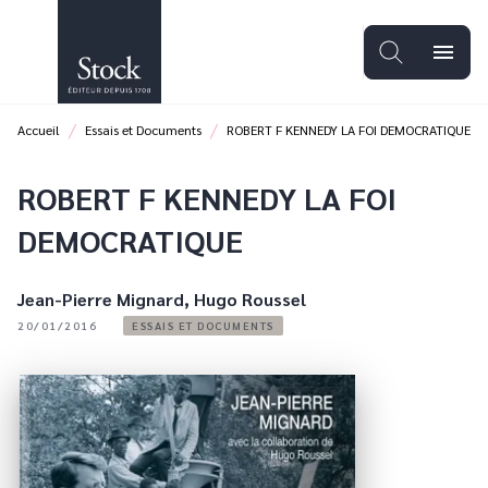
MENU
RECHERCHE
CONTENU
menu
PIED DE PAGE
/
/
Accueil
Essais et Documents
ROBERT F KENNEDY LA FOI DEMOCRATIQUE
ROBERT F KENNEDY LA FOI
DEMOCRATIQUE
Jean-Pierre Mignard
,
Hugo Roussel
20/01/2016
ESSAIS ET DOCUMENTS