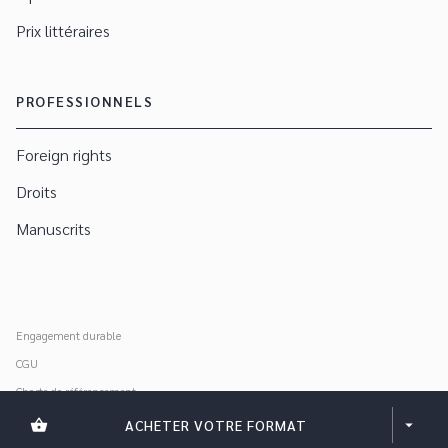
Prix littéraires
PROFESSIONNELS
Foreign rights
Droits
Manuscrits
Engagement durable
CGU
Charte de référencement
Données personnelles
shopping_basket
ACHETER VOTRE FORMAT
arrow_drop_down
Mentions légales