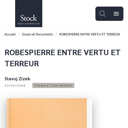
MENU
RECHERCHE
CONTENU
menu
PIED DE PAGE
/
/
Accueil
Essais et Documents
ROBESPIERRE ENTRE VERTU ET TERREUR
ROBESPIERRE ENTRE VERTU ET
TERREUR
Slavoj Zizek
23/01/2008
ESSAIS ET DOCUMENTS