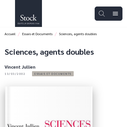
MENU
RECHERCHE
CONTENU
menu
PIED DE PAGE
/
/
Accueil
Essais et Documents
Sciences, agents doubles
Sciences, agents doubles
Vincent Jullien
13/03/2002
ESSAIS ET DOCUMENTS