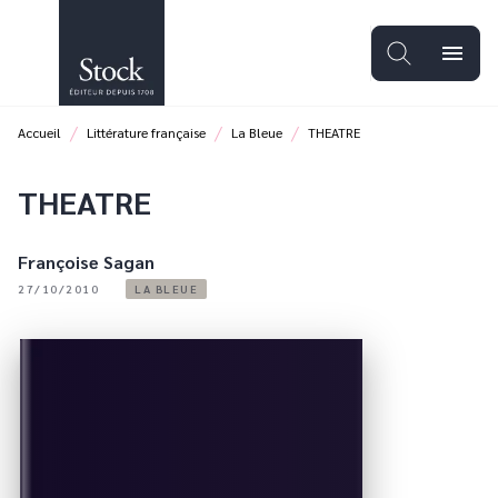
MENU
RECHERCHE
CONTENU
menu
PIED DE PAGE
/
/
/
Accueil
Littérature française
La Bleue
THEATRE
THEATRE
Françoise Sagan
27/10/2010
LA BLEUE