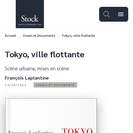
MENU
RECHERCHE
CONTENU
menu
PIED DE PAGE
/
/
Accueil
Essais et Documents
Tokyo, ville flottante
Tokyo, ville flottante
Scène urbaine, mises en scène
François Laplantine
14/04/2010
ESSAIS ET DOCUMENTS