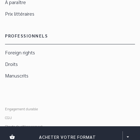
À paraître
Prix littéraires
PROFESSIONNELS
Foreign rights
Droits
Manuscrits
Engagement durable
CGU
Charte de référencement
Données personnelles
shopping_basket
ACHETER VOTRE FORMAT
arrow_drop_down