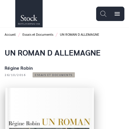
MENU
RECHERCHE
CONTENU
menu
PIED DE PAGE
/
/
Accueil
Essais et Documents
UN ROMAN D ALLEMAGNE
UN ROMAN D ALLEMAGNE
Régine Robin
26/10/2016
ESSAIS ET DOCUMENTS