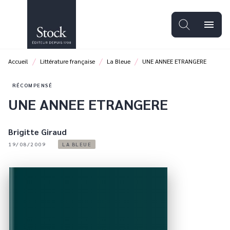
MENU
RECHERCHE
CONTENU
menu
PIED DE PAGE
/
/
/
Accueil
Littérature française
La Bleue
UNE ANNEE ETRANGERE
RÉCOMPENSÉ
UNE ANNEE ETRANGERE
Brigitte Giraud
19/08/2009
LA BLEUE