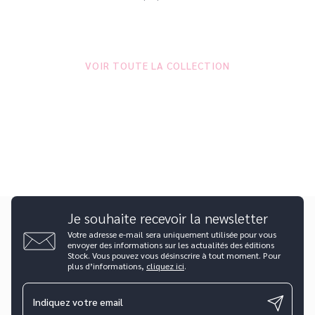
VOIR TOUTE LA COLLECTION
Je souhaite recevoir la newsletter
Votre adresse e-mail sera uniquement utilisée pour vous
envoyer des informations sur les actualités des éditions
Stock. Vous pouvez vous désinscrire à tout moment. Pour
plus d’informations,
cliquez ici
.
Indiquez votre email