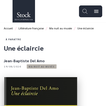
MENU
RECHERCHE
CONTENU
menu
PIED DE PAGE
/
/
/
Accueil
Littérature française
Ma nuit au musée
Une éclaircie
À PARAÎTRE
Une éclaircie
Jean-Baptiste Del Amo
19/08/2026
MA NUIT AU MUSÉE