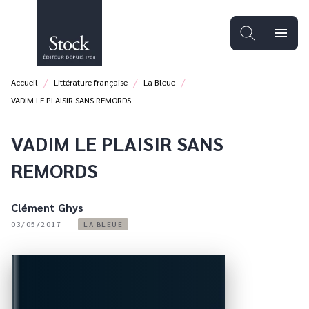
MENU
RECHERCHE
CONTENU
menu
PIED DE PAGE
/
/
/
Accueil
Littérature française
La Bleue
VADIM LE PLAISIR SANS REMORDS
VADIM LE PLAISIR SANS
REMORDS
Clément Ghys
03/05/2017
LA BLEUE