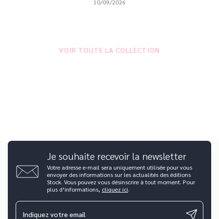
10/09/2026
VOIR TOUTE LA COLLECTION
Je souhaite recevoir la newsletter
Votre adresse e-mail sera uniquement utilisée pour vous
envoyer des informations sur les actualités des éditions
Stock. Vous pouvez vous désinscrire à tout moment. Pour
plus d’informations,
cliquez ici
.
Indiquez votre email