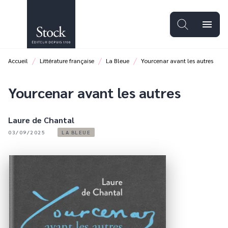
MENU
RECHERCHE
CONTENU
menu
PIED DE PAGE
/
/
/
Accueil
Littérature française
La Bleue
Yourcenar avant les autres
Yourcenar avant les autres
Laure de Chantal
03/09/2025
LA BLEUE