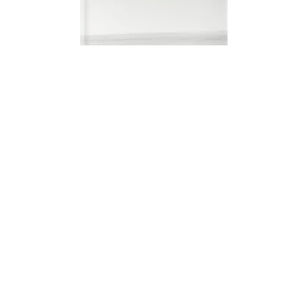
LA BLEUE
MALI O MALI
Erik Orsenna
19/02/2014