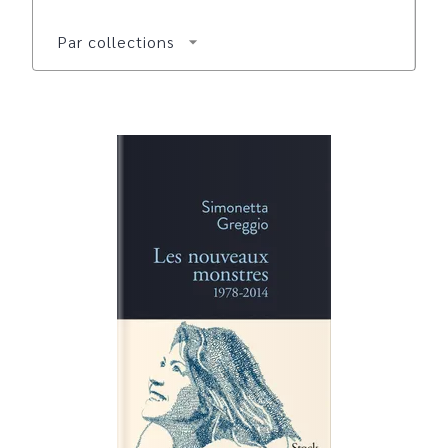
Par collections
arrow_drop_down