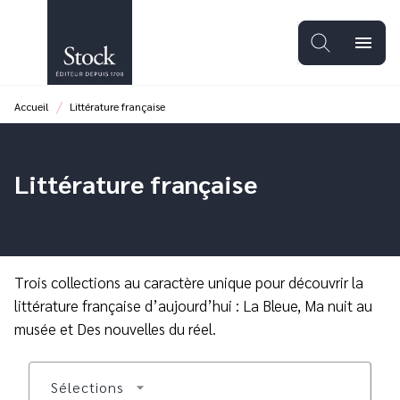
MENU
RECHERCHE
CONTENU
menu
PIED DE PAGE
/
Accueil
Littérature française
Littérature française
Trois collections au caractère unique pour découvrir la
littérature française d’aujourd’hui : La Bleue, Ma nuit au
musée et Des nouvelles du réel.
Sélections
arrow_drop_down