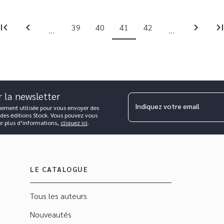
irst_page
chevron_left
chevron_right
last_pa
39
40
41
42
...
...
r la newsletter
Indiquez votre email
uement utilisée pour vous envoyer des
 des éditions Stock. Vous pouvez vous
ur plus d’informations,
cliquez ici
.
LE CATALOGUE
Tous les auteurs
Nouveautés