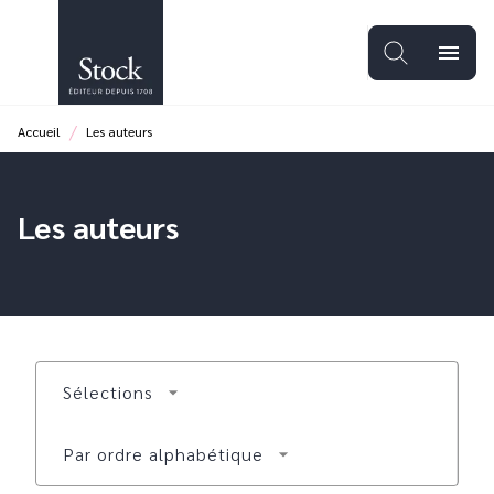
MENU
RECHERCHE
CONTENU
menu
PIED DE PAGE
/
Accueil
Les auteurs
Les auteurs
Sélections
arrow_drop_down
Par ordre alphabétique
arrow_drop_down