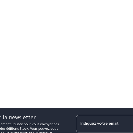
r la newsletter
Indiquez votre email
uement utilisée pour vous envoyer des
 des éditions Stock. Vous pouvez vous
ur plus d’informations,
cliquez ici
.