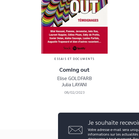
ESSAIS ET DOCUMENTS
Coming out
Elise GOLDFARB
Julia LAYANI
08/02/2023
Je souhaite recevoi
Votre adresse e-mail sera uniq
informations sur les actualités
désinscrire à tout moment. Po