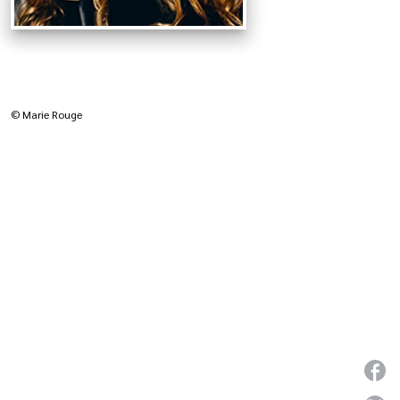
© Marie Rouge
P