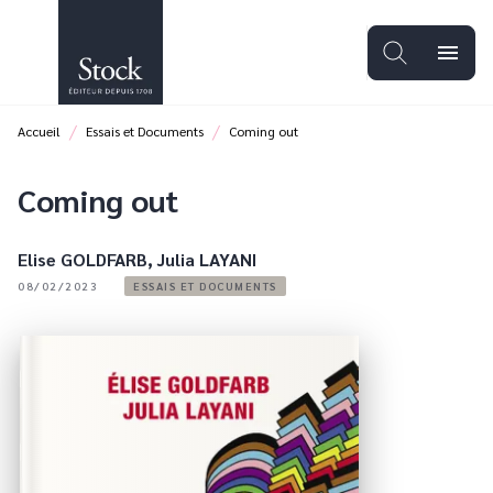
MENU
RECHERCHE
CONTENU
menu
PIED DE PAGE
/
/
Accueil
Essais et Documents
Coming out
Coming out
Elise GOLDFARB
,
Julia LAYANI
08/02/2023
ESSAIS ET DOCUMENTS