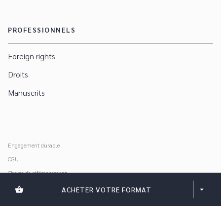
PROFESSIONNELS
Foreign rights
Droits
Manuscrits
Engagement durable
CGU
Charte de référencement
Données personnelles
shopping_basket
ACHETER VOTRE FORMAT
arrow_drop_down
Mentions légales
Paramétrer vos cookies