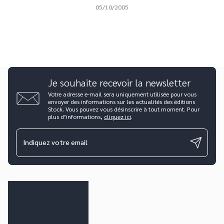
05/10/2005
Je souhaite recevoir la newsletter
Votre adresse e-mail sera uniquement utilisée pour vous
envoyer des informations sur les actualités des éditions
Stock. Vous pouvez vous désinscrire à tout moment. Pour
plus d’informations,
cliquez ici
.
Indiquez votre email