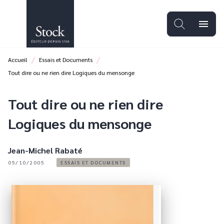
MENU
RECHERCHE
CONTENU
menu
PIED DE PAGE
/
/
Accueil
Essais et Documents
Tout dire ou ne rien dire Logiques du mensonge
Tout dire ou ne rien dire
Logiques du mensonge
Jean-Michel Rabaté
05/10/2005
ESSAIS ET DOCUMENTS