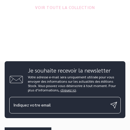
VOIR TOUTE LA COLLECTION
Je souhaite recevoir la newsletter
Votre adresse e-mail sera uniquement utilisée pour vous
envoyer des informations sur les actualités des éditions
Stock. Vous pouvez vous désinscrire à tout moment. Pour
plus d’informations,
cliquez ici
.
Indiquez votre email