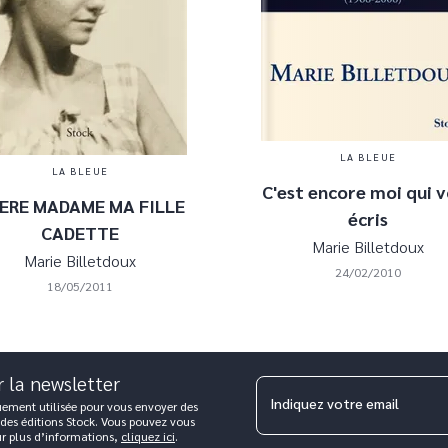
LA BLEUE
LA BLEUE
C'est encore moi qui 
ERE MADAME MA FILLE
écris
CADETTE
Marie Billetdoux
Marie Billetdoux
24/02/2010
18/05/2011
r la newsletter
Indiquez votre email
uement utilisée pour vous envoyer des
 des éditions Stock. Vous pouvez vous
ur plus d’informations,
cliquez ici
.