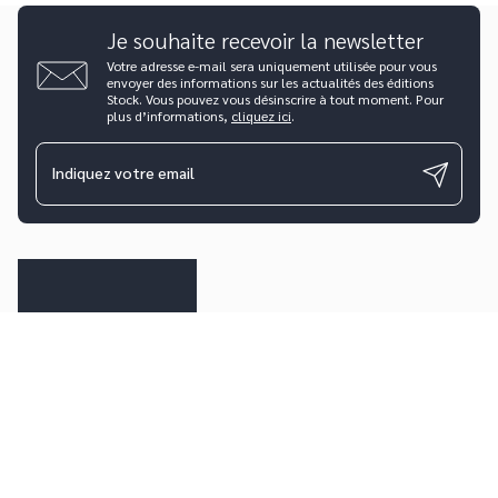
Je souhaite recevoir la newsletter
Votre adresse e-mail sera uniquement utilisée pour vous
envoyer des informations sur les actualités des éditions
Stock. Vous pouvez vous désinscrire à tout moment. Pour
plus d’informations,
cliquez ici
.
Indiquez votre email
Questions fréquentes