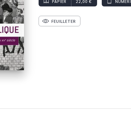
PAPIER
22,00 €
NUMÉR
FEUILLETER