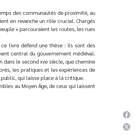
on temps des communautés de proximité, au
aient en revanche un rôle crucial. Chargés
 peuple » parcouraient les routes, les rues
ce livre défend une thèse : ils sont des
oment central du gouvernement médiéval.
aon dans le second xve siècle, que chemine
 près, les pratiques et les expériences de
blic, qui laisse place à la critique.
umbles au Moyen Âge, de ceux qui laissent
P
P