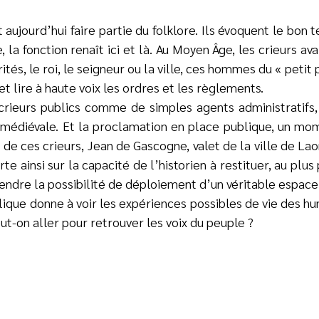
 aujourd’hui faire partie du folklore. Ils évoquent le b
, la fonction renaît ici et là. Au Moyen Âge, les crieurs av
ités, le roi, le seigneur ou la ville, ces hommes du « petit
t lire à haute voix les ordres et les règlements.
crieurs publics comme de simples agents administratifs, 
e médiévale. Et la proclamation en place publique, un m
n de ces crieurs, Jean de Gascogne, valet de la ville de L
te ainsi sur la capacité de l’historien à restituer, au plus
dre la possibilité de déploiement d’un véritable espace pu
lique donne à voir les expériences possibles de vie des h
ut-on aller pour retrouver les voix du peuple ?