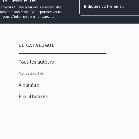
Indiquez votre email
uement utilisée pour vous envoyer des
 des éditions Stock. Vous pouvez vous
ur plus d’informations,
cliquez ici
.
LE CATALOGUE
Tous les auteurs
Nouveautés
À paraître
Prix littéraires