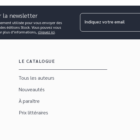
r la newsletter
Indiquez votre email
uement utilisée pour vous envoyer des
 des éditions Stock. Vous pouvez vous
ur plus d’informations,
cliquez ici
.
LE CATALOGUE
Tous les auteurs
Nouveautés
À paraître
Prix littéraires