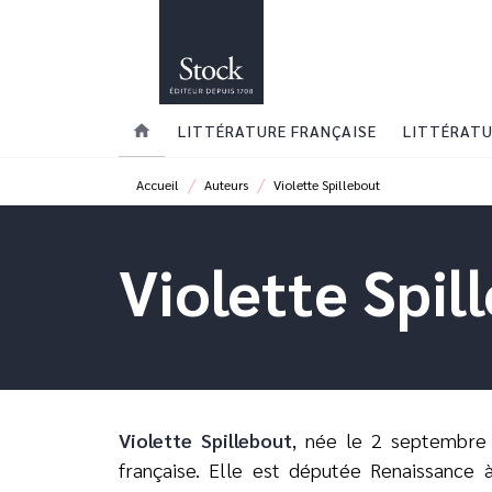
MENU
RECHERCHE
CONTENU
home
LITTÉRATURE FRANÇAISE
LITTÉRATU
/
/
Accueil
Auteurs
Violette Spillebout
Violette Spil
Violette Spillebout
, née le 2 septembre
française. Elle est députée Renaissance 