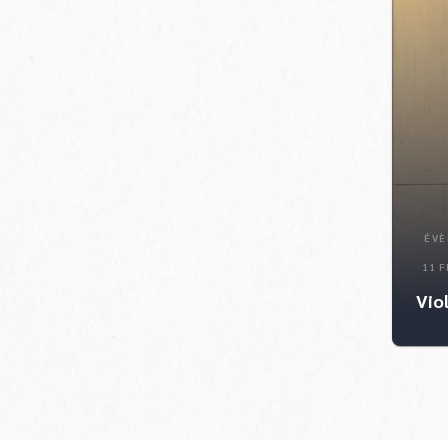
ÉVÈ
11 F
Viol