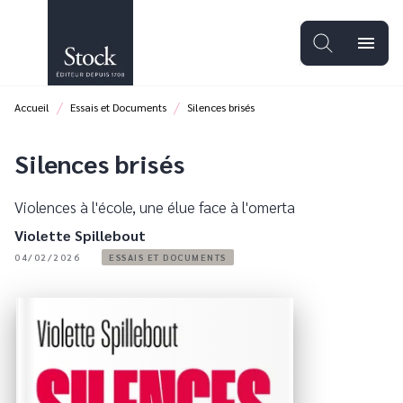
MENU
RECHERCHE
CONTENU
menu
PIED DE PAGE
/
/
Accueil
Essais et Documents
Silences brisés
Silences brisés
Violences à l'école, une élue face à l'omerta
Violette Spillebout
04/02/2026
ESSAIS ET DOCUMENTS