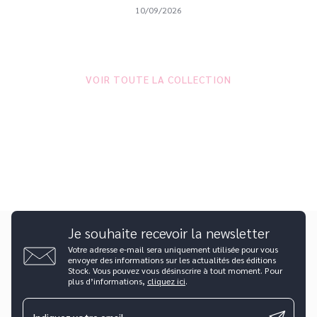
10/09/2026
VOIR TOUTE LA COLLECTION
Je souhaite recevoir la newsletter
Votre adresse e-mail sera uniquement utilisée pour vous
envoyer des informations sur les actualités des éditions
Stock. Vous pouvez vous désinscrire à tout moment. Pour
plus d’informations,
cliquez ici
.