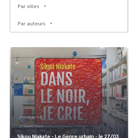
Par villes
arrow_drop_down
Par auteurs
arrow_drop_down
ÉVÈNEMENT
27 MARS 2025
Sikou Niakate - Le Genre urbain - le 27/03