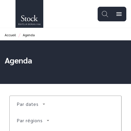
MENU
RECHERCHE
CONTENU
menu
PIED DE PAGE
/
Accueil
Agenda
Agenda
Par dates
arrow_drop_down
Par régions
arrow_drop_down