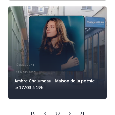
ÉVÈNEMENT
17 MARS 2025
Ambre Chalumeau - Maison de la poésie -
le 17/03 à 19h
first_page
chevron_left
chevron_right
last_page
10