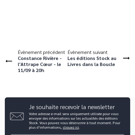
Évènement précédent
Évènement suivant
Constance Rivière -
Les éditions Stock au
l'Attrape Cœur - le
Livres dans la Boucle
11/09 à 20h
Je souhaite recevoir la newsletter
Votre adresse e-mail sera uniquement utilisée pour vous
envoyer des informations sur les actualités des éditions
Stock. Vous pouvez vous désinscrire à tout moment. Pour
plus d’informations,
cliquez ici
.