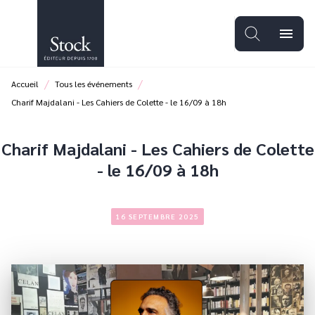
MENU
RECHERCHE
CONTENU
menu
PIED DE PAGE
/
/
Accueil
Tous les événements
Charif Majdalani - Les Cahiers de Colette - le 16/09 à 18h
Charif Majdalani - Les Cahiers de Colette
- le 16/09 à 18h
16 SEPTEMBRE 2025